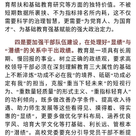
育帮扶和基础教育研究等方面的独特价值。不被
短期数据所裹挟、不为指标排名所内耗，这不仅
需要科学的治理智慧，更需要“为党育人、为国育
才”、为基础教育强基赋能的强大政治定力。
四是要加强干部队伍建设，在处理好“显绩”与
“潜绩”的关系中干出政绩。
教育是一项具有长周
期、慢回报的事业。树立正确的政绩观，要求高
校领导干部必须在深刻理解教育三大属性的基础
上不断淬炼“功成不必在我”的境界、砥砺“功成必
定有我”的担当，克服“重当下轻未来”的短视行
为、“重数量轻质量”的形式主义、“重指标轻育人”
的功利倾向，既多做改善办学条件、提高收入待
遇、助力师生发展等这些看得见、摸得着、得实
惠的“显绩”，更要多做优化学科布局、涵养优良
学风、培育大学文化等打基础、利长远、管根本
的“潜绩”。高校党委要充分引导党员干部不断提