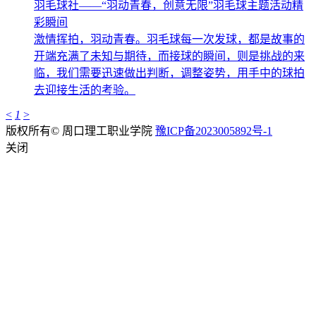
羽毛球社——“羽动青春，创意无限”羽毛球主题活动精
彩瞬间
激情挥拍，羽动青春。羽毛球每一次发球，都是故事的
开端充满了未知与期待，而接球的瞬间，则是挑战的来
临，我们需要迅速做出判断，调整姿势，用手中的球拍
去迎接生活的考验。
<
1
>
版权所有© 周口理工职业学院
豫ICP备2023005892号-1
关闭