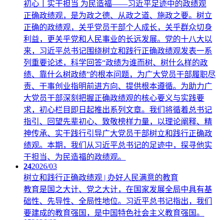
初心丨实干担当 为民造福——习近平足迹中的政绩观
正确政绩观，是为政之德、从政之道、施政之要。树立
正确的政绩观，关乎党员干部个人成长，关乎群众切身
利益，更关乎党和人民事业的长远发展。党的十八大以
来，习近平总书记围绕树立和践行正确政绩观发表一系
列重要论述，科学回答“政绩为谁而树、树什么样的政
绩、靠什么树政绩”的根本问题，为广大党员干部履职尽
责、干事创业指明前进方向、提供根本遵循。为助力广
大党员干部深刻把握正确政绩观的核心要义与实践要
求，初心栏目即日起推出系列文章。我们将循着总书记
指引、回望先辈初心、致敬榜样力量，以理论阐释、精
神传承、实干践行引导广大党员干部树立和践行正确政
绩观。本期，我们从习近平总书记的足迹中，探寻他实
干担当、为民造福的政绩观。
24
2026/03
树立和践行正确政绩观 | 办好人民满意的教育
教育是国之大计、党之大计，在国家发展全局中具有基
础性、先导性、全局性地位。习近平总书记指出，我们
要建成的教育强国，是中国特色社会主义教育强国。