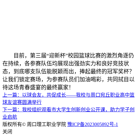
目前，第三届“迎新杯”校园篮球比赛的激烈角逐仍
在持续，各参赛队伍均展现出强劲实力和良好竞技状
态，到底哪支队伍能脱颖而出，捧起最终的冠军奖杯？
让我们锁定赛场，为参赛队员们加油喝彩，共同拭目以
待这场青春盛宴的最终赢家！
上一篇：以球会友，共促成长——我校与周口宛丘职业高中篮
球友谊赛圆满举行
下一篇：我校组织观看市大学生创新创业公开课，助力学子创
业启航
版权所有© 周口理工职业学院
豫ICP备2023005892号-1
关闭