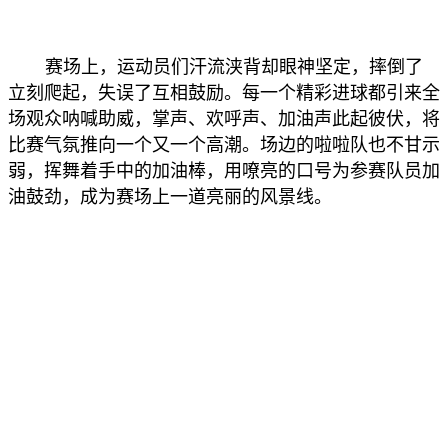
赛场上，运动员们汗流浃背却眼神坚定，摔倒了
立刻爬起，失误了互相鼓励。每一个精彩进球都引来全
场观众呐喊助威，掌声、欢呼声、加油声此起彼伏，将
比赛气氛推向一个又一个高潮。场边的啦啦队也不甘示
弱，挥舞着手中的加油棒，用嘹亮的口号为参赛队员加
油鼓劲，成为赛场上一道亮丽的风景线。