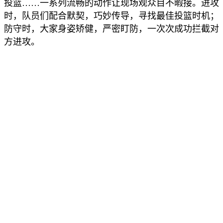
投篮……一系列流畅的动作让现场观众目不暇接。进攻
时，队员们配合默契，巧妙传导，寻找最佳投篮时机；
防守时，大家身姿矫健，严密盯防，一次次成功拦截对
方进攻。